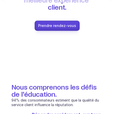
meilleure expérience 
client.
Ecommerce
Éducation
Prendre rendez-vous
Fintech
Assurance
Logistique
Place de marché
Mobilité
Télécommunication
Nous comprenons les défis 
Voyage
de l'éducation.
94% des consommateurs estiment que la qualité du 
Service publics
service client influence la réputation.