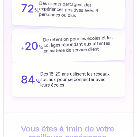
Formation agent
Nous aidons 250+ marques à obtenir des 
72
Des clients partagent des 
résultats mesurables.
%
expériences positives avec 6 
personnes ou plus
Base de connaissances
Ticket Center
De rétention pour les écoles et les 
IA
20
collèges répondant aux attentes 
%
+
en matière de service client
Planification
Suivi qualité
Des 18-29 ans utilisent les réseaux 
84
Intégrations
sociaux pour se connecter avec 
%
leurs écoles
Communication
Analytics
INDUSTRIES
B2B SaaS
Vous êtes à 1min de votre 
Plateforme C2C