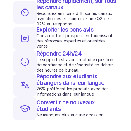
Répondre rapidement, sur tous 
les canaux
INDUSTRIES
B2B SaaS
Répondez en moins d'1h sur les canaux 
Plateforme C2C
asynchrones et maintenez une QS de 
92% au téléphone.
Ecommerce
Exploiter les bons avis
Éducation
Convertir tout prospect en fournissant 
Fintech
des réponses expertes et orientées 
Assurance
vente.
Logistique
Répondre 24h/24
Place de marché
Le support est avant tout une question 
Mobilité
de confiance et de réactivité en dehors 
Télécommunication
des heures de bureau.
Voyage
Répondre aux étudiants 
Service publics
étrangers dans leur langue
76% préfèrent les produits avec des 
informations dans leur langue.
FONCTIONNALITÉS
Convertir de nouveaux 
Onboarding agent
étudiants
Formation agent
Base de connaissances
Ne manquez plus aucune occasion.
Ticket Center
IA