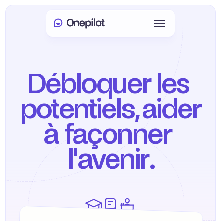
Connexion
Select Language
🇫🇷
Débloquer les 
Prendre rendez-vous
potentiels, aider 
SERVICES
à façonner 
Service client
l'avenir.
Ventes et fidélisation
KYC
PRODUITS
Onboarding agent