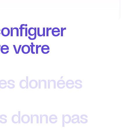
nfigurer 
e votre 
es données 
us donne pas 