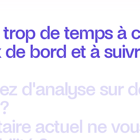
trop de temps à co
de bord et à suivr
z d'analyse sur d
 ?
taire actuel ne vo