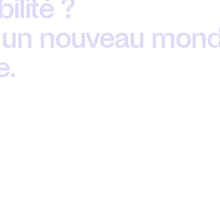
ilité ?
un nouveau mond
e.