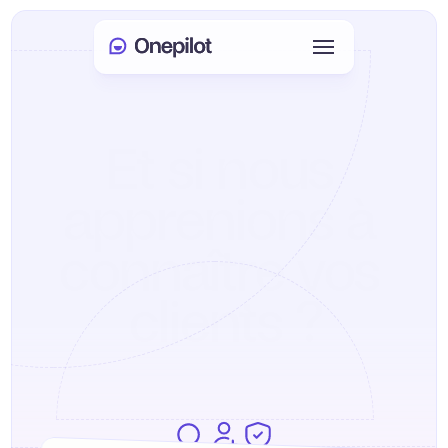
Connexion
Select Language
🇫🇷
Et si nous 
Prendre rendez-vous
apprenions à 
SERVICES
connaître vos 
Service client
clients ?
Ventes et fidélisation
KYC
PRODUITS
Onboarding agent