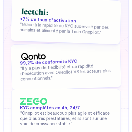
Formation agent
Externalisez vos KYC/B et concentrez-vous 
sur votre cœur de métier, tout en restant 
Base de connaissances
conforme aux réglementations.
+7% de taux d'activation
Ticket Center
"Grâce à la rapidité du KYC supervisé par des 
humains et alimenté par la Tech Onepilot."
IA
Planification
99,2% de conformité KYC
Suivi qualité
"Il y a plus de flexibilité et de rapidité 
d'exécution avec Onepilot VS les acteurs plus 
Intégrations
conventionnels."
Communication
Analytics
KYC complétés en 4h, 24/7
INDUSTRIES
"Onepilot est beaucoup plus agile et efficace 
B2B SaaS
que d'autres prestataires, et ils sont sur une 
voie de croissance stable."
Plateforme C2C