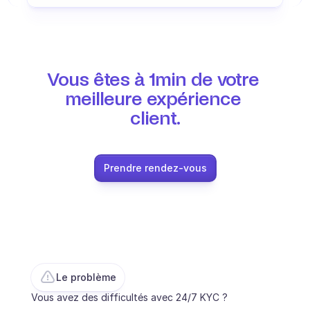
Ecommerce
Éducation
Vous êtes à 1min de votre 
Fintech
meilleure expérience 
Assurance
client.
Logistique
Place de marché
Prendre rendez-vous
Mobilité
Télécommunication
Voyage
Le problème
Service publics
Vous avez des difficultés avec 24/7 KYC ? 