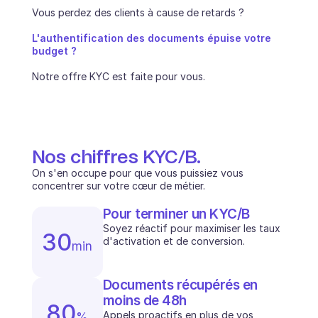
Vous perdez des clients à cause de retards ? 
INDUSTRIES
B2B SaaS
L'authentification des documents épuise votre 
Plateforme C2C
budget ? 
Ecommerce
Éducation
Notre offre KYC est faite pour vous.
Fintech
Assurance
Logistique
Place de marché
Mobilité
Nos chiffres KYC/B.
Télécommunication
On s'en occupe pour que vous puissiez vous 
Voyage
concentrer sur votre cœur de métier.
Service publics
Pour terminer un KYC/B
Soyez réactif pour maximiser les taux 
30
FONCTIONNALITÉS
d'activation et de conversion. 
min
Onboarding agent
Formation agent
Base de connaissances
Documents récupérés en 
Ticket Center
moins de 48h
80
IA
Appels proactifs en plus de vos 
%