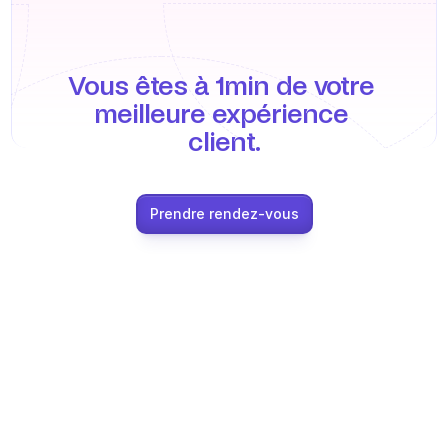
Formation agent
Base de connaissances
Vous êtes à 1min de votre 
Ticket Center
meilleure expérience 
IA
client.
Planification
Suivi qualité
Prendre rendez-vous
Intégrations
Communication
Analytics
INDUSTRIES
B2B SaaS
Plateforme C2C