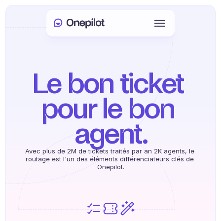
Connexion
Select Language
🇫🇷
Le bon ticket 
Prendre rendez-vous
pour le bon 
SERVICES
agent.
Service client
Avec plus de 2M de tickets traités par an 2K agents, le 
Ventes et fidélisation
routage est l'un des éléments différenciateurs clés de 
Onepilot.
KYC
PRODUITS
Onboarding agent