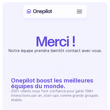
Connexion
Select Language
🇫🇷
Merci !
Prendre rendez-vous
Notre équipe prendra bientôt contact avec vous.
SERVICES
Service client
Ventes et fidélisation
Onepilot boost les meilleures 
équipes du monde.
KYC
250+ clients nous font confiance pour gérer 15M+ 
PRODUITS
interactions par an, start-ups comme grands groupes 
établis.
Onboarding agent