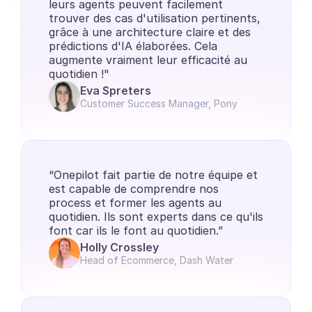
leurs agents peuvent facilement 
trouver des cas d'utilisation pertinents, 
Ecommerce
grâce à une architecture claire et des 
prédictions d'IA élaborées. Cela 
Éducation
augmente vraiment leur efficacité au 
quotidien !"
Fintech
Eva Spreters
Customer Success Manager, Pony
Assurance
Logistique
Place de marché
“Onepilot fait partie de notre équipe et 
est capable de comprendre nos 
Mobilité
process et former les agents au 
quotidien. Ils sont experts dans ce qu'ils 
Télécommunication
font car ils le font au quotidien.”
Holly Crossley
Voyage
Head of Ecommerce, Dash Water
Service publics