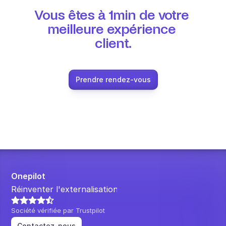
Planification
Vous êtes à 1min de votre 
Suivi qualité
Intégrations
meilleure expérience 
Communication
client.
Analytics
Prendre rendez-vous
Onepilot
Réinventer l'externalisation.
Société vérifiée par Trustpilot
Contactez-nous