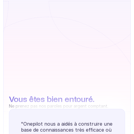
Formation agent
Base de connaissances
Ticket Center
IA
Planification
Suivi qualité
Intégrations
Communication
Vous êtes bien entouré.
Analytics
Ne prenez pas nos paroles pour argent comptant.
INDUSTRIES
B2B SaaS
"Onepilot nous a aidés à construire une 
base de connaissances très efficace où 
Plateforme C2C