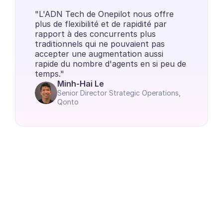
INDUSTRIES
"L'ADN Tech de Onepilot nous offre 
B2B SaaS
plus de flexibilité et de rapidité par 
Plateforme C2C
rapport à des concurrents plus 
Ecommerce
traditionnels qui ne pouvaient pas 
Éducation
accepter une augmentation aussi 
Fintech
rapide du nombre d'agents en si peu de 
temps."
Assurance
Minh-Hai Le
Logistique
Senior Director Strategic Operations, 
Place de marché
Qonto
Mobilité
Télécommunication
Voyage
Service publics
FONCTIONNALITÉS
Onboarding agent
Formation agent
Base de connaissances
Ticket Center
IA