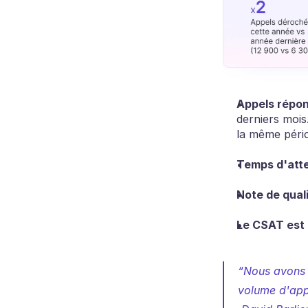
Appels répo
derniers mois
la même péri
Temps d'att
Note de quali
Le CSAT est 
“Nous avons r
volume d'app