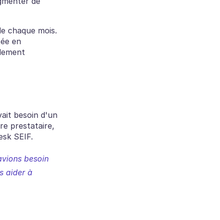
gmenter de 
de chaque mois. 
ée en 
lement 
ait besoin d'un 
e prestataire, 
esk SEIF.
vions besoin 
 aider à 