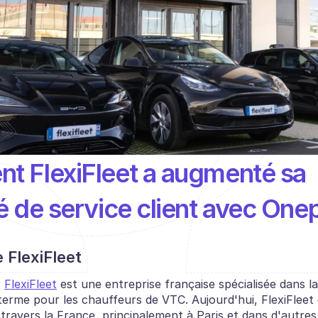
 FlexiFleet a augmenté sa 
é de service client avec Onep
 FlexiFleet
 
FlexiFleet
 est une entreprise française spécialisée dans la
terme pour les chauffeurs de VTC. Aujourd'hui, FlexiFleet 
travers la France, principalement à Paris et dans d'autres 