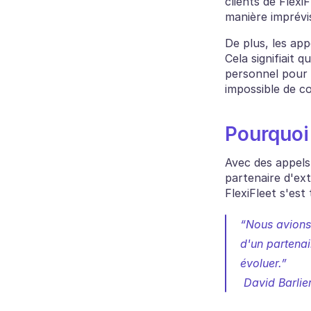
clients de Flex
manière imprévis
De plus, les app
Cela signifiait 
personnel pour a
impossible de c
Pourquoi 
Avec des appels 
partenaire d'ex
FlexiFleet s'es
“Nous avions
d'un partenai
évoluer.”
 David Barlie