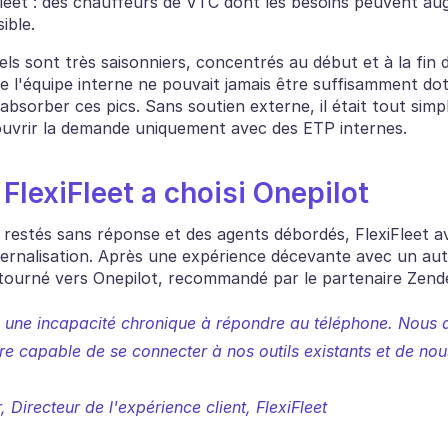
iFleet : des chauffeurs de VTC dont les besoins peuvent au
ible.
els sont très saisonniers, concentrés au début et à la fin 
que l'équipe interne ne pouvait jamais être suffisamment dot
bsorber ces pics. Sans soutien externe, il était tout simp
ouvrir la demande uniquement avec des ETP internes.
FlexiFleet a choisi Onepilot
restés sans réponse et des agents débordés, FlexiFleet av
ternalisation. Après une expérience décevante avec un autr
t tourné vers Onepilot, recommandé par le partenaire Zend
 une incapacité chronique à répondre au téléphone. Nous a
re capable de se connecter à nos outils existants et de nous
r, Directeur de l'expérience client, FlexiFleet