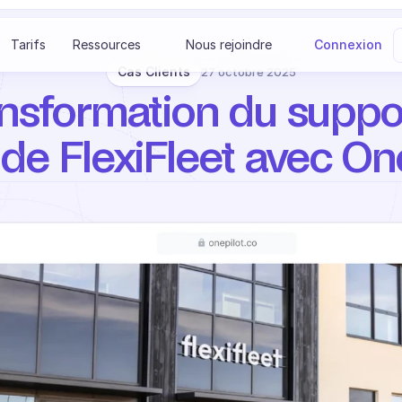
S
Tarifs
Ressources
Nous rejoindre
Connexion
Cas Clients
27 octobre 2025
ansformation du suppor
 de FlexiFleet avec On