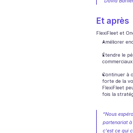
 David Barlie
Et après
FlexiFleet et One
Améliorer en
Étendre le pé
commerciaux e
Continuer à o
forte de la v
FlexiFleet peu
fois la strat
“Nous espéro
partenariat à
c'est ce qui 