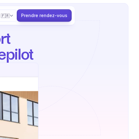
elect Language
Prendre rendez-vous
🇫🇷
t 
epilot