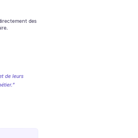
directement des 
ire.
t de leurs 
étier.”