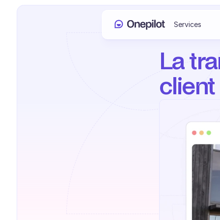
Services
La tr
client