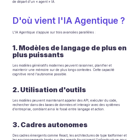
de départ d'un « agent » IA.
INDUSTRIES
B2B SaaS
D'où vient l'IA Agentique ?
Plateforme C2C
Ecommerce
Éducation
L'IA Agentique s'appuie sur trois avancées parallèles :
Fintech
Assurance
1. Modèles de langage de plus en 
Logistique
plus puissants
Place de marché
Mobilité
Les modèles génératifs modernes peuvent raisonner, planifier et 
maintenir une mémoire sur de plus longs contextes. Cette capacité 
Télécommunication
cognitive rend l'autonomie possible.
Voyage
Service publics
2. Utilisation d'outils
Les modèles peuvent maintenant appeler des API, exécuter du code, 
FONCTIONNALITÉS
rechercher dans des bases de données et interagir avec des systèmes 
Onboarding agent
d'entreprise, comblant ainsi le fossé entre langage et action.
Formation agent
Base de connaissances
3. Cadres autonomes
Ticket Center
IA
Des cadres émergents comme React, les architectures de type toolformer et 
les environnements basés sur des agents fournissent l'infrastructure pour 