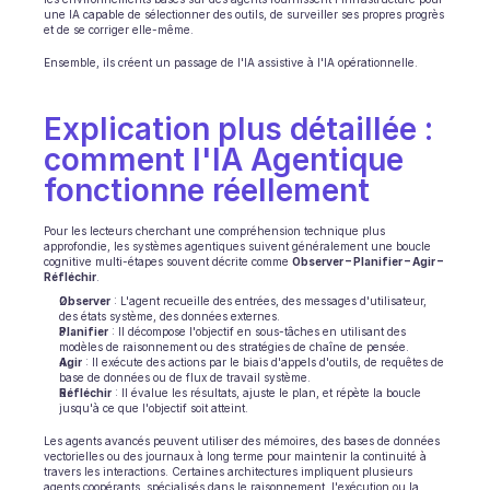
Planification
une IA capable de sélectionner des outils, de surveiller ses propres progrès 
Suivi qualité
et de se corriger elle-même.
Intégrations
Ensemble, ils créent un passage de l'IA assistive à l'IA opérationnelle.
Communication
Analytics
Explication plus détaillée : 
comment l'IA Agentique 
fonctionne réellement
Pour les lecteurs cherchant une compréhension technique plus 
approfondie, les systèmes agentiques suivent généralement une boucle 
cognitive multi-étapes souvent décrite comme 
Observer – Planifier – Agir – 
Réfléchir
.
Observer
 : L'agent recueille des entrées, des messages d'utilisateur, 
des états système, des données externes.
Planifier
 : Il décompose l'objectif en sous-tâches en utilisant des 
modèles de raisonnement ou des stratégies de chaîne de pensée.
Agir
 : Il exécute des actions par le biais d'appels d'outils, de requêtes de 
base de données ou de flux de travail système.
Réfléchir
 : Il évalue les résultats, ajuste le plan, et répète la boucle 
jusqu'à ce que l'objectif soit atteint.
Les agents avancés peuvent utiliser des mémoires, des bases de données 
vectorielles ou des journaux à long terme pour maintenir la continuité à 
travers les interactions. Certaines architectures impliquent plusieurs 
agents coopérants, spécialisés dans le raisonnement, l'exécution ou la 