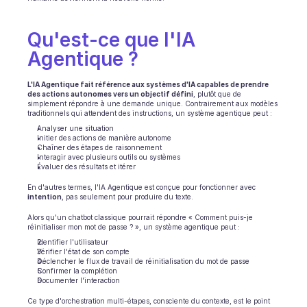
Ecommerce
Qu'est-ce que l'IA 
Éducation
Agentique ?
Fintech
L'IA Agentique fait référence aux systèmes d'IA capables de prendre 
des actions autonomes vers un objectif défini
, plutôt que de 
simplement répondre à une demande unique. Contrairement aux modèles 
Assurance
traditionnels qui attendent des instructions, un système agentique peut :
Analyser une situation
Logistique
Initier des actions de manière autonome
Chaîner des étapes de raisonnement
Interagir avec plusieurs outils ou systèmes
Place de marché
Évaluer des résultats et itérer
En d'autres termes, l'IA Agentique est conçue pour fonctionner avec 
Mobilité
intention
, pas seulement pour produire du texte.
Alors qu'un chatbot classique pourrait répondre « Comment puis-je 
Télécommunication
réinitialiser mon mot de passe ? », un système agentique peut :
Identifier l'utilisateur
Voyage
Vérifier l'état de son compte
Déclencher le flux de travail de réinitialisation du mot de passe
Confirmer la complétion
Service publics
Documenter l'interaction
Ce type d'orchestration multi-étapes, consciente du contexte, est le point 