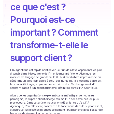
Formation agent
ce que c'est ? 
Base de connaissances
Pourquoi est-ce 
Ticket Center
important ? Comment 
IA
transforme-t-elle le 
Planification
Suivi qualité
support client ?
Intégrations
L'IA Agentique est rapidement devenue l'un des développements les plus 
discutés dans l'écosystème de l'intelligence artificielle. Alors que les 
Communication
modèles de langage de grande taille (LLMs) ont d'abord impressionné en 
générant un texte semblable à celui des humains, la prochaine étape est 
leur capacité à 
agir
, et pas seulement répondre. Ce changement, d'un 
Analytics
assistant passif à un agent autonome, définit ce qu'est l'IA Agentique.
INDUSTRIES
Alors que les organisations explorent comment intégrer ce nouveau 
paradigme, le support client émerge comme l'un des domaines les plus 
B2B SaaS
prometteurs. Dans cet article, nous allons détailler ce qu'est l'IA 
Agentique, d'où elle vient, comment elle fonctionne dans le support client, 
et pourquoi les modèles hybrides combinant l'IA autonome avec l'expertise 
Plateforme C2C
humaine deviennent la nouvelle norme.