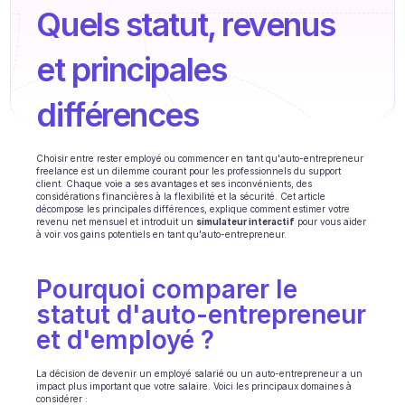
Formation agent
Quels statut, revenus 
Base de connaissances
et principales 
Ticket Center
différences
IA
Planification
Choisir entre rester employé ou commencer en tant qu'auto-entrepreneur 
freelance est un dilemme courant pour les professionnels du support 
client. Chaque voie a ses avantages et ses inconvénients, des 
Suivi qualité
considérations financières à la flexibilité et la sécurité. Cet article 
décompose les principales différences, explique comment estimer votre 
revenu net mensuel et introduit un 
simulateur interactif
 pour vous aider 
Intégrations
à voir vos gains potentiels en tant qu'auto-entrepreneur.
Communication
Pourquoi comparer le 
Analytics
statut d'auto-entrepreneur 
et d'employé ?
INDUSTRIES
B2B SaaS
La décision de devenir un employé salarié ou un auto-entrepreneur a un 
impact plus important que votre salaire. Voici les principaux domaines à 
Plateforme C2C
considérer :