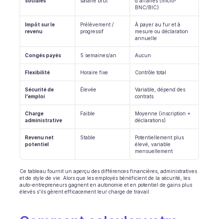
sociales
salaire brut
d'affaires (micro-
BNC/BIC)
INDUSTRIES
B2B SaaS
Impôt sur le 
Prélèvement / 
À payer au fur et à 
Plateforme C2C
revenu
progressif
mesure ou déclaration 
annuelle
Ecommerce
Éducation
Congés payés
5 semaines/an
Aucun
Fintech
Assurance
Flexibilité
Horaire fixe
Contrôle total
Logistique
Sécurité de 
Élevée
Variable, dépend des 
Place de marché
l'emploi
contrats
Mobilité
Télécommunication
Charge 
Faible
Moyenne (inscription + 
administrative
déclarations)
Voyage
Service publics
Revenu net 
Stable
Potentiellement plus 
potentiel
élevé, variable 
mensuellement
FONCTIONNALITÉS
Onboarding agent
Ce tableau fournit un aperçu des différences financières, administratives 
et de style de vie. Alors que les employés bénéficient de la sécurité, les 
Formation agent
auto-entrepreneurs gagnent en autonomie et en potentiel de gains plus 
Base de connaissances
élevés s'ils gèrent efficacement leur charge de travail.
Ticket Center
IA