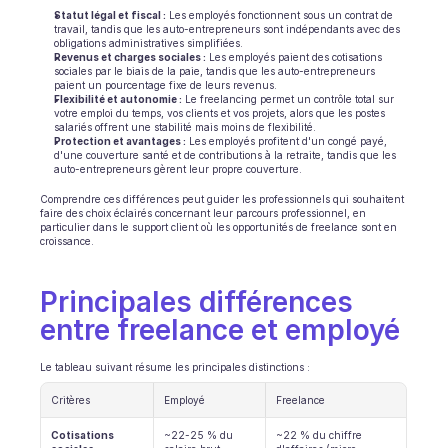
Statut légal et fiscal :
 Les employés fonctionnent sous un contrat de 
travail, tandis que les auto-entrepreneurs sont indépendants avec des 
Ecommerce
obligations administratives simplifiées.
Revenus et charges sociales :
 Les employés paient des cotisations 
sociales par le biais de la paie, tandis que les auto-entrepreneurs 
Éducation
paient un pourcentage fixe de leurs revenus.
Flexibilité et autonomie :
 Le freelancing permet un contrôle total sur 
votre emploi du temps, vos clients et vos projets, alors que les postes 
Fintech
salariés offrent une stabilité mais moins de flexibilité.
Protection et avantages :
 Les employés profitent d'un congé payé, 
Assurance
d'une couverture santé et de contributions à la retraite, tandis que les 
auto-entrepreneurs gèrent leur propre couverture.
Logistique
Comprendre ces différences peut guider les professionnels qui souhaitent 
faire des choix éclairés concernant leur parcours professionnel, en 
particulier dans le support client où les opportunités de freelance sont en 
Place de marché
croissance.
Mobilité
Principales différences 
Télécommunication
entre freelance et employé
Voyage
Le tableau suivant résume les principales distinctions :
Critères
Service publics
Employé
Freelance
Cotisations 
~22-25 % du 
~22 % du chiffre 