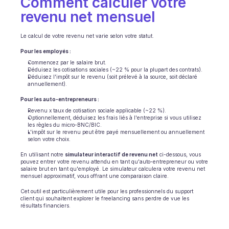
Comment calculer votre 
Planification
revenu net mensuel
Suivi qualité
Intégrations
Communication
Le calcul de votre revenu net varie selon votre statut.
Analytics
Pour les employés :
Commencez par le salaire brut.
Déduisez les cotisations sociales (~22 % pour la plupart des contrats).
Déduisez l'impôt sur le revenu (soit prélevé à la source, soit déclaré 
annuellement).
Pour les auto-entrepreneurs :
Revenu x taux de cotisation sociale applicable (~22 %).
Optionnellement, déduisez les frais liés à l'entreprise si vous utilisez 
les règles du micro-BNC/BIC.
L'impôt sur le revenu peut être payé mensuellement ou annuellement 
selon votre choix.
En utilisant notre 
simulateur interactif de revenu net
 ci-dessous, vous 
pouvez entrer votre revenu attendu en tant qu'auto-entrepreneur ou votre 
salaire brut en tant qu'employé. Le simulateur calculera votre revenu net 
mensuel approximatif, vous offrant une comparaison claire.
Cet outil est particulièrement utile pour les professionnels du support 
client qui souhaitent explorer le freelancing sans perdre de vue les 
résultats financiers.