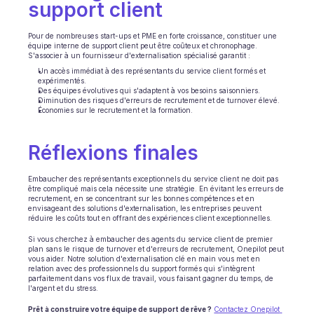
support client
INDUSTRIES
B2B SaaS
Pour de nombreuses start-ups et PME en forte croissance, constituer une 
Plateforme C2C
équipe interne de support client peut être coûteux et chronophage. 
S'associer à un fournisseur d'externalisation spécialisé garantit :
Ecommerce
Un accès immédiat à des représentants du service client formés et 
Éducation
expérimentés.
Fintech
Des équipes évolutives qui s'adaptent à vos besoins saisonniers.
Diminution des risques d'erreurs de recrutement et de turnover élevé.
Assurance
Économies sur le recrutement et la formation.
Logistique
Place de marché
Réflexions finales
Mobilité
Télécommunication
Voyage
Embaucher des représentants exceptionnels du service client ne doit pas 
être compliqué mais cela nécessite une stratégie. En évitant les erreurs de 
Service publics
recrutement, en se concentrant sur les bonnes compétences et en 
envisageant des solutions d'externalisation, les entreprises peuvent 
réduire les coûts tout en offrant des expériences client exceptionnelles.
FONCTIONNALITÉS
Si vous cherchez à embaucher des agents du service client de premier 
Onboarding agent
plan sans le risque de turnover et d'erreurs de recrutement, Onepilot peut 
Formation agent
vous aider. Notre solution d'externalisation clé en main vous met en 
relation avec des professionnels du support formés qui s'intègrent 
Base de connaissances
parfaitement dans vos flux de travail, vous faisant gagner du temps, de 
Ticket Center
l'argent et du stress.
IA
Prêt à construire votre équipe de support de rêve ?
Contactez Onepilot 