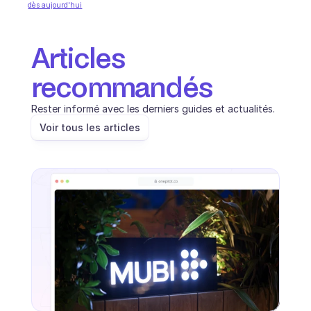
Planification
dès aujourd'hui
Suivi qualité
Intégrations
Communication
Articles 
Analytics
recommandés
Rester informé avec les derniers guides et actualités.
Voir tous les articles