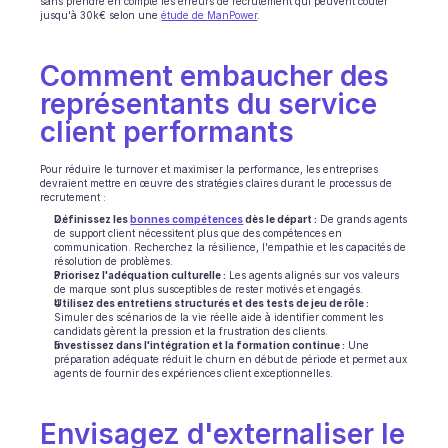
sans prendre en compte les erreurs de recrutement qui peuvent coûter 
jusqu'à 30k€ selon une 
étude de ManPower
. 
Ecommerce
Comment embaucher des 
Éducation
représentants du service 
Fintech
client performants
Assurance
Pour réduire le turnover et maximiser la performance, les entreprises 
devraient mettre en œuvre des stratégies claires durant le processus de 
Logistique
recrutement :
Définissez les 
bonnes compétences
 dès le départ :
 De grands agents 
de support client nécessitent plus que des compétences en 
Place de marché
communication. Recherchez la résilience, l'empathie et les capacités de 
résolution de problèmes.
Priorisez l'adéquation culturelle :
 Les agents alignés sur vos valeurs 
Mobilité
de marque sont plus susceptibles de rester motivés et engagés.
Utilisez des entretiens structurés et des tests de jeu de rôle :
Simuler des scénarios de la vie réelle aide à identifier comment les 
Télécommunication
candidats gèrent la pression et la frustration des clients.
Investissez dans l'intégration et la formation continue :
 Une 
préparation adéquate réduit le churn en début de période et permet aux 
Voyage
agents de fournir des expériences client exceptionnelles.
Service publics
Envisagez d'externaliser le 