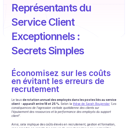
Formation agent
Représentants du 
Base de connaissances
Service Client 
Ticket Center
Exceptionnels : 
IA
Secrets Simples
Planification
Suivi qualité
Économisez sur les coûts 
Intégrations
en évitant les erreurs de 
Communication
recrutement
Analytics
Le taux 
de rotation annuel des employés dans les postes liés au service 
client - apparaît entre 18 et 25 %. 
Selon la 
thèse de Sarah Boujendar
‘Les 
INDUSTRIES
conséquences de l'agression verbale quotidienne des clients sur 
l'épuisement des ressources et la performance des employés du support 
B2B SaaS
client”. 
Ainsi, cela implique des coûts élevés en recrutement, gestion et formation, 
Plateforme C2C