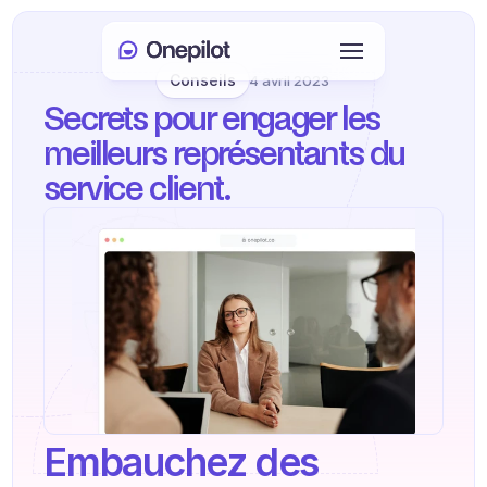
Conseils
4 avril 2023
Connexion
Secrets pour engager les 
Select Language
🇫🇷
meilleurs représentants du 
service client.
Prendre rendez-vous
SERVICES
Service client
Ventes et fidélisation
KYC
PRODUITS
Embauchez des 
Onboarding agent