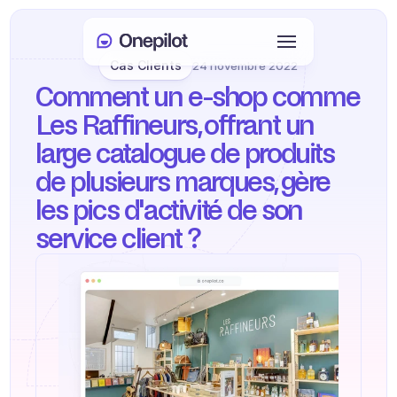
Cas Clients
24 novembre 2022
Connexion
Comment un e-shop comme 
Select Language
🇫🇷
Les Raffineurs, offrant un 
large catalogue de produits 
Prendre rendez-vous
de plusieurs marques, gère 
les pics d'activité de son 
SERVICES
service client ?
Service client
Ventes et fidélisation
KYC
PRODUITS
Onboarding agent