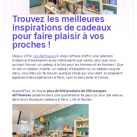
Formation agent
Base de connaissances
Trouvez les meilleures 
inspirations de cadeaux 
Ticket Center
pour faire plaisir à vos 
IA
proches ! 
Planification
Depuis 2014, 
Les Raffineurs
 E-shop s'efforce d'offrir une sélection 
d'objets et d'accessoires aussi intéressants que variés, pour que vous 
Suivi qualité
puissiez trouver un cadeau à la fois pour les hommes et les femmes ! Que 
ce soit un cadeau insolite, un cadeau d'exception ou un cadeau coup de 
cœur, vous êtes sûr de trouver quelque chose qui vous plaît. Ils proposent 
Intégrations
également des expériences à Paris, Lyon et dans toute la France.
Communication
Aujourd'hui, on trouve 
plus de 500 produits de 200 marques 
différentes
 présents dans une quarantaine de pays sur leur site web ou 
dans leurs boutiques cadeaux à Paris, Lille et Nantes.
Analytics
INDUSTRIES
B2B SaaS
Plateforme C2C