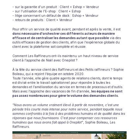
INDUSTRIES
- sur la garantie d'un produit : Client + Eshop + Vendeur
- sur l'utilisation de l'E-shop : Client + Eshop
B2B SaaS
- litige concernant un défaut de stock : Eshop + Vendeur
Plateforme C2C
- retours de produits : Client + Vendeur
Ecommerce
Pour offrir un service de qualité avant, pendant et après la vente, il est 
Éducation
donc nécessaire d'orchestrer ces différents acteurs de manière 
efficace et de centraliser les demandes autant que possible
 via des 
Fintech
outils efficaces de gestion des clients, afin que l'expérience globale du 
Assurance
client avec la plateforme soit complète et réussie.
Logistique
Comment Les Raffineurs ont-ils maintenu un haut niveau de service 
Place de marché
client à l'approche de Noël avec Onepilot ?
Mobilité
À la tête du service client des Raffineurs et des Petits raffineurs ? Sophie 
Télécommunication
Boileau, qui a rejoint l'équipe en octobre 2020.
Voyage
Toute l'année, elle gère quatre agents de relations clients, dont le temps 
est divisé entre le travail opérationnel pour répondre à toutes les 
Service publics
demandes et l'amélioration du service en termes de processus et d'outils.
Mais avec l'approche des vacances de fin d'année, 
les équipes ne sont 
pas assez nombreuses pour gérer le volume des demandes clients.
FONCTIONNALITÉS
"Nous avons un volume vraiment élevé à partir de novembre, c'est une 
Onboarding agent
période très courte mais intense pour notre service, pendant laquelle nous 
sommes confrontés à la fois à des problèmes humains et de qualité dans les 
Formation agent
réponses que nous fournissons. C'est pour compenser ces ressources 
Base de connaissances
humaines que nous avons fait appel à Onepilot"
, Sophie Boileau, Les 
Raffineurs.
Ticket Center
IA