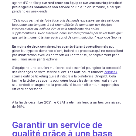
agents d'Onepilot 
pour renforcer ses équipes sur une courte période et 
prolonger les horaires de son service
 de 8h à 1h en semaine, ainsi que 
pendant les week-ends.
"Cela nous permet de faire face à la demande excessive sur des périodes 
beaucoup plus longues. Il est sinon difficile de demander aux équipes 
internes d'aller au-delà de 22h et cela représente des coûts 
supplémentaires. Avec Onepilot, nous sommes facturés par ticket traité quel 
que soit le moment, le jour ou le canal de communication
", explique Sophie.
En moins de deux semaines, les agents étaient opérationnels
 pour 
gérer tout type de demande client, isolant les processus qui ne nécessitent 
pas d'interaction avec les entrepôts ou l'entreprise, principalement par e-
mail, mais aussi par téléphone.
S'équiper d'une solution multicanal est essentiel pour gérer la complexité 
des échanges de votre service client. Les Raffineurs utilisent 
Zendesk
comme outil de ticketing qui est intégré à la plateforme Onepilot. Cela 
facilite la tâche des agents pour gérer toutes les demandes, tout en un 
seul endroit, et augmente la productivité tout en offrant un support plus 
efficace et personnel.
À la fin de décembre 2021, le CSAT a été maintenu à un très bon niveau 
de 96%.
Garantir un service de 
qualité grâce à une base 