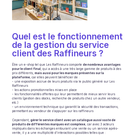
Ecommerce
Éducation
Quel est le fonctionnement 
Fintech
de la gestion du service 
Assurance
client des Raffineurs ?
Logistique
Être un e-shop tel que Les Raffineurs comporte 
de nombreux avantages 
pour le client final
, qui a accès à une très large gamme de produits à des 
Place de marché
prix différents, 
mais aussi pour les marques présentes sur la 
plateforme
, car elles peuvent bénéficier de :
- une exposition accrue de leurs produits via le public généré sur Les 
Mobilité
Raffineurs
- les actions promotionnelles mises en place
- les fonctionnalités offertes qui leur permettent de mieux servir leurs 
Télécommunication
clients (gestion des stocks, recherche de produits chez un autre vendeur, 
etc.)
- un environnement technique qui garantit la sécurité des transactions, 
Voyage
permettant au vendeur de s'appuyer sur les raffineurs
Cependant, 
gérer le service client avec un catalogue aussi vaste de 
Service publics
produits de différentes marques est complexe
, car avec 3 acteurs 
impliqués dans les échanges entourant une vente ou un service après-
vente, il y a une multiplicité d'interactions possibles telles que :