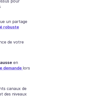
essus pour 
s
que un partage 
é robuste
nce de votre 
 hausse
 en 
 de demande 
lors 
ents canaux de 
et des niveaux 