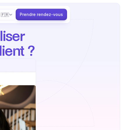
elect Language
Prendre rendez-vous
🇫🇷
ser 
ient ?