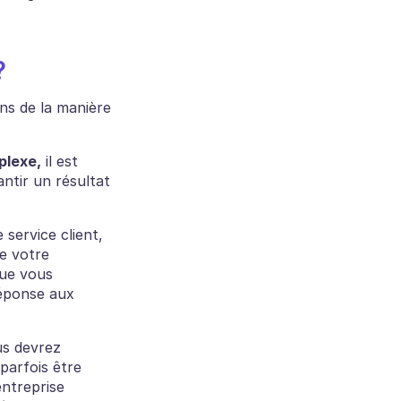
?
ns de la manière 
plexe,
 il est 
tir un résultat 
ervice client, 
e votre 
ue vous 
éponse aux 
s devrez 
parfois être 
ntreprise 