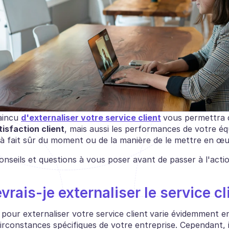
incu 
d'externaliser votre service client
vous permettra d
tisfaction client
, mais aussi les performances de votre éq
 à fait sûr du moment ou de la manière de le mettre en œu
onseils et questions à vous poser avant de passer à l'actio
rais-je externaliser le service cl
our externaliser votre service client
varie évidemment en
irconstances spécifiques de votre entreprise. Cependant, il