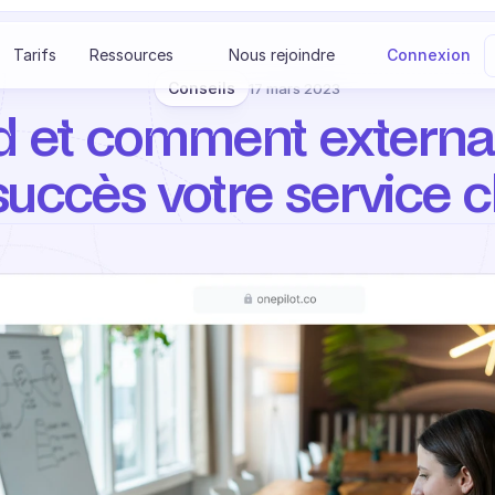
S
Tarifs
Ressources
Nous rejoindre
Connexion
Conseils
17 mars 2023
 et comment externali
uccès votre service cl