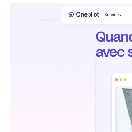
Services
Quand
avec s