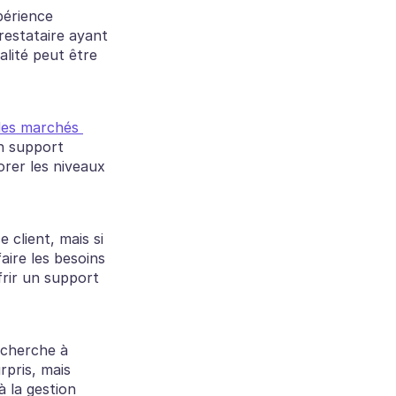
périence 
restataire ayant 
lité peut être 
es marchés 
n support 
orer les niveaux 
client, mais si 
ire les besoins 
rir un support 
 cherche à 
pris, mais 
 la gestion 