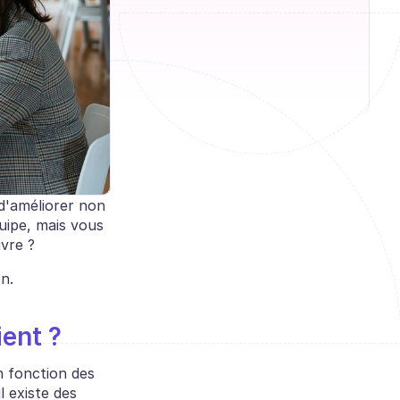
'améliorer non 
uipe, mais vous 
vre ? 
n.
ient ?
 fonction des 
 existe des 