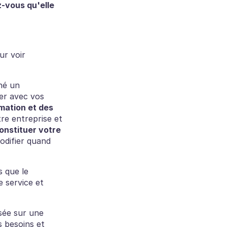
-vous qu'elle 
ur voir 
é un 
er avec vos 
mation et des 
e entreprise et 
de constituer votre 
difier quand 
 que le 
 service et 
sée sur une 
 besoins et 