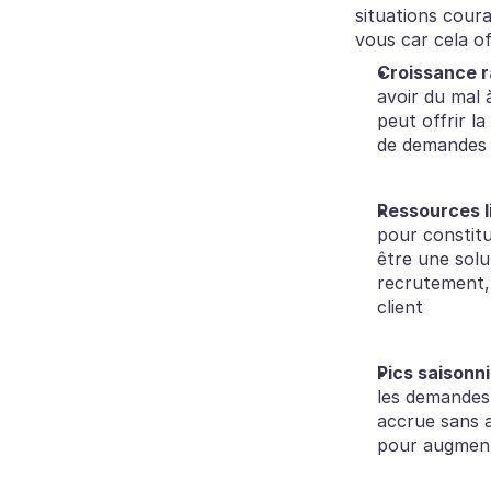
situations coura
vous car cela of
Croissance r
avoir du mal 
peut offrir l
de demandes
Ressources l
pour constitu
être une solu
recrutement, 
client
Pics saisonni
les demandes d
accrue sans a
pour augment