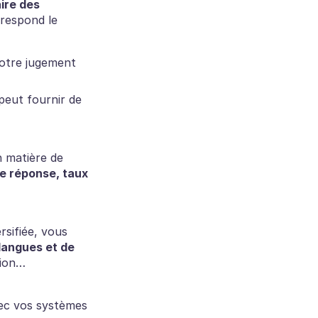
ire des 
rrespond le 
otre jugement 
 peut fournir de 
 matière de 
e réponse, taux 
sifiée, vous 
langues et de 
tion… 
ec vos systèmes 