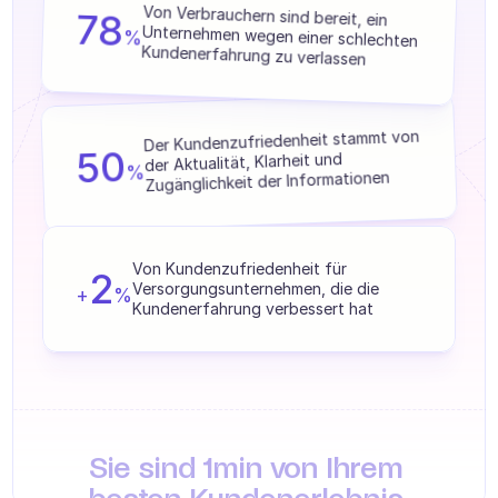
Agenten Training
Wir helfen mehr als 250 Marken, messbare 
78
Von Verbrauchern sind bereit, ein 
Ergebnisse zu erzielen.
%
Unternehmen wegen einer schlechten 
Kundenerfahrung zu verlassen
Wissensbasis
Ticketzentrum
Der Kundenzufriedenheit stammt von 
KI
50
der Aktualität, Klarheit und 
%
Zugänglichkeit der Informationen
Terminplanung
Qualitätsprüfung
Von Kundenzufriedenheit für 
2
Integrationen
Versorgungsunternehmen, die die 
+
%
Kundenerfahrung verbessert hat
Kommunikation
Analytik
BRANCHEN
B2B SaaS
Sie sind 1min von Ihrem 
C2C Plattform