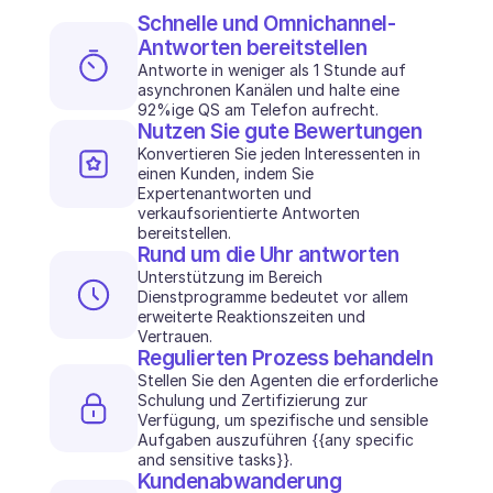
Schnelle und Omnichannel-
BRANCHEN
Antworten bereitstellen
B2B SaaS
C2C Plattform
Antworte in weniger als 1 Stunde auf 
asynchronen Kanälen und halte eine 
E-Commerce
92%ige QS am Telefon aufrecht.
Bildung
Nutzen Sie gute Bewertungen
Fintech
Konvertieren Sie jeden Interessenten in 
Insurtech
einen Kunden, indem Sie 
Logistik
Expertenantworten und 
Marktplatz
verkaufsorientierte Antworten 
Mobilität
bereitstellen.
Rund um die Uhr antworten
Telekommunikation
Unterstützung im Bereich 
Reisen
Dienstprogramme bedeutet vor allem 
Dienstprogramme
erweiterte Reaktionszeiten und 
Vertrauen.
Regulierten Prozess behandeln
MERKMALE
Stellen Sie den Agenten die erforderliche 
Agenten Onboarding
Schulung und Zertifizierung zur 
Agenten Training
Verfügung, um spezifische und sensible 
Wissensbasis
Aufgaben auszuführen {{any specific 
Ticketzentrum
and sensitive tasks}}.
KI
Kundenabwanderung 