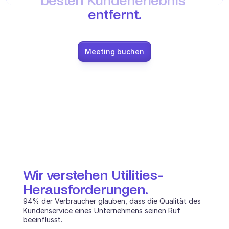
besten Kundenerlebnis 
entfernt.
E-Commerce
Bildung
Meeting buchen
Fintech
Insurtech
Logistik
Marktplatz
Mobilität
Telekommunikation
Wir verstehen Utilities-
Reisen
Herausforderungen.
94% der Verbraucher glauben, dass die Qualität des 
Dienstprogramme
Kundenservice eines Unternehmens seinen Ruf 
beeinflusst.