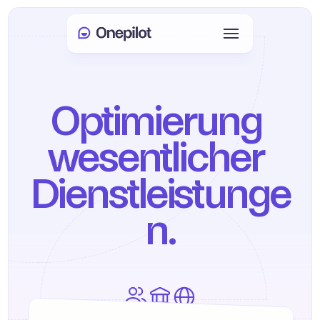
Anmelden
Select Language
🇩🇪
Optimierung 
Meeting buchen
wesentlicher 
DIENSTLEISTUNGEN
Dienstleistunge
Kundenservice
n.
Vertrieb & Kundenbindung
KYC
PRODUKTE
Agenten Onboarding