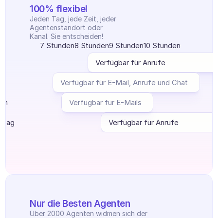
Ticketzentrum
100% flexibel
KI
Jeden Tag, jede Zeit, jeder 
Terminplanung
Agentenstandort oder 
Qualitätsprüfung
Kanal. Sie entscheiden!
Integrationen
7 Stunden
8 Stunden
9 Stunden
10 Stunden
Kommunikation
g
Verfügbar für Anrufe
Analytik
ag
Verfügbar für E-Mail, Anrufe und Chat
ch
Verfügbar für E-Mails
stag
Verfügbar für Anrufe
Nur die Besten Agenten
Über 2000 Agenten widmen sich der 