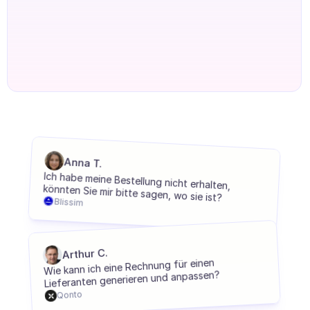
Agenten Onboarding
Agenten Training
Wissensbasis
Ticketzentrum
KI
Terminplanung
Anna T.
Qualitätsprüfung
Ich habe meine Bestellung nicht erhalten, 
könnten Sie mir bitte sagen, wo sie ist?
Blissim
Integrationen
Kommunikation
Arthur C.
Analytik
Wie kann ich eine Rechnung für einen 
Lieferanten generieren und anpassen?
BRANCHEN
Qonto
B2B SaaS