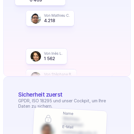
Von Mathieu C.
4.218
Von Inès L.
1 562
Von Stéphane R.
2 251
Sicherheit zuerst
GPDR, ISO 18295 und unser Cockpit, um Ihre 
Daten zu sichern.
Name
Mathieu 
Sicherheit
E-Mail
mathieu@safe.fr