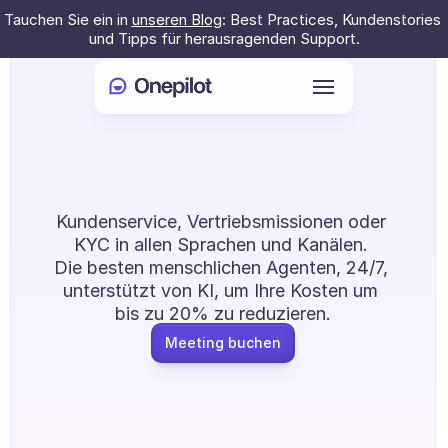
Tauchen Sie ein in 
unseren Blog
: Best Practices, Kundenstories 
und Tipps für herausragenden Support.
Anmelden
Outsourcing neu 
Select Language
🇩🇪
erfunden.
Meeting buchen
Kundenservice, Vertriebsmissionen oder 
KYC in allen Sprachen und Kanälen. 
Die besten menschlichen Agenten, 24/7, 
DIENSTLEISTUNGEN
unterstützt von KI, um Ihre Kosten um 
Kundenservice
bis zu 20% zu reduzieren.
Meeting buchen
Vertrieb & Kundenbindung
KYC
PRODUKTE