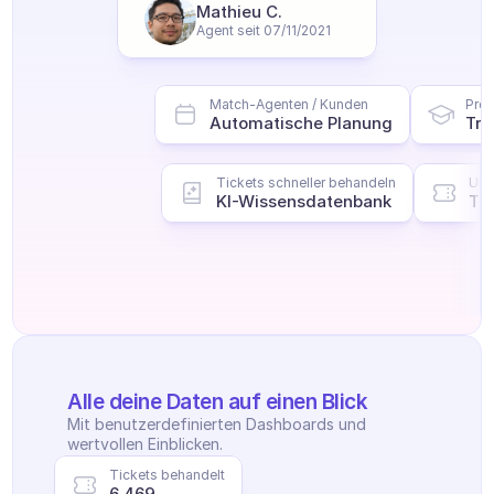
Mathieu C.
Agent seit 07/11/2021
Match-Agenten / Kunden
Pro
Automatische Planung
Tra
Tickets schneller behandeln
Um 
KI-Wissensdatenbank
Tic
Alle deine Daten auf einen Blick
Mit benutzerdefinierten Dashboards und 
wertvollen Einblicken.
Tickets behandelt
6 469