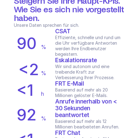
Steigern Sie Ihre Haupt-KPIs.
Wie Sie es sich nie vorgestellt 
haben.
Unsere Daten sprechen für sich.
CSAT
90
Effiziente, schnelle und rund um 
die Uhr verfügbare Antworten 
%
werden Ihre Endbenutzer 
begeistern.
Eskalationsrate
<2
Wir sind autonom und eine 
treibende Kraft zur 
%
Verbesserung Ihrer Prozesse.
FRT E-Mail
<1
Basierend auf mehr als 20 
h
Millionen gelöster E-Mails.
Anrufe innerhalb von < 
30 Sekunden 
92
beantwortet
%
Basierend auf mehr als 12 
Millionen bearbeiteten Anrufen.
FRT Chat