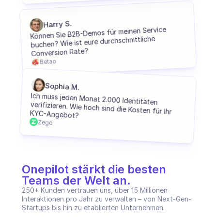
C2C Plattform
Harry S.
Können Sie B2B-Demos für meinen Service 
E-Commerce
buchen? Wie ist eure durchschnittliche 
Conversion Rate?
Bildung
Betao
Fintech
Sophia M.
Insurtech
Ich muss jeden Monat 2.000 Identitäten 
verifizieren. Wie hoch sind die Kosten für Ihr 
KYC-Angebot?
Logistik
Zego
Marktplatz
Mobilität
Onepilot stärkt die besten 
Telekommunikation
Teams der Welt an.
250+ Kunden vertrauen uns, über 15 Millionen 
Reisen
Interaktionen pro Jahr zu verwalten – von Next-Gen-
Startups bis hin zu etablierten Unternehmen.
Dienstprogramme