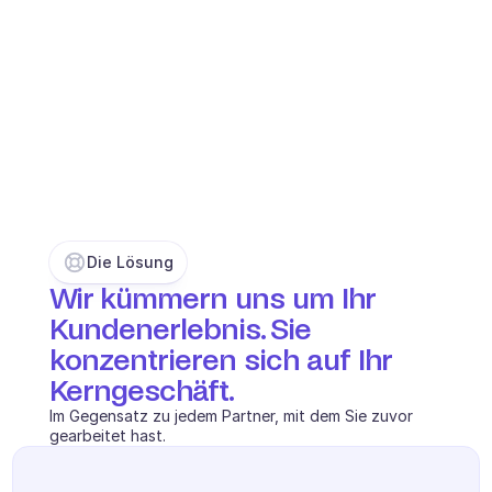
BRANCHEN
B2B SaaS
C2C Plattform
E-Commerce
Bildung
Fintech
Insurtech
Logistik
Marktplatz
Die Lösung
Mobilität
Wir kümmern uns um Ihr 
Telekommunikation
Reisen
Kundenerlebnis. Sie 
Dienstprogramme
konzentrieren sich auf Ihr 
Kerngeschäft.
MERKMALE
Im Gegensatz zu jedem Partner, mit dem Sie zuvor 
Agenten Onboarding
gearbeitet hast.
Agenten Training
Wissensbasis