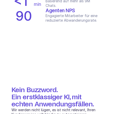
<1
Basierend auf mehr als 9M 
min
Chats.
Agenten NPS
90
Engagierte Mitarbeiter für eine 
/5
reduzierte Abwanderungsrate.
Kein Buzzword.
Ein erstklassiger KI, mit 
echten Anwendungsfällen.
Wir werden nicht lügen, es ist nicht relevant, Ihren 