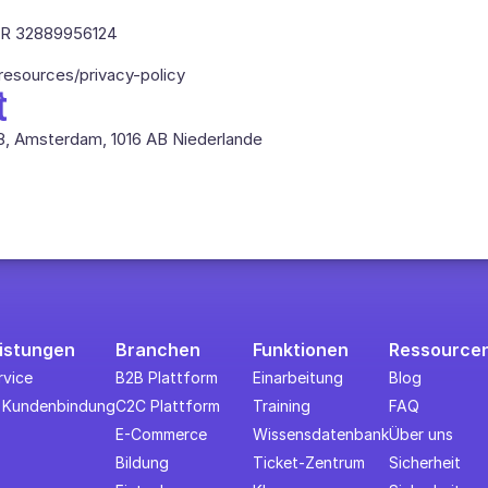
 FR 32889956124
/resources/privacy-policy
t
58, Amsterdam, 1016 AB Niederlande
eistungen
Branchen
Funktionen
Ressource
vice
B2B Plattform
Einarbeitung
Blog
& Kundenbindung
C2C Plattform
Training
FAQ
E-Commerce
Wissensdatenbank
Über uns
Bildung
Ticket-Zentrum
Sicherheit