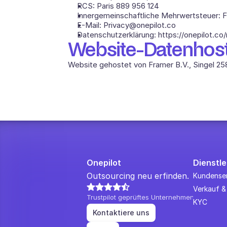
RCS: Paris 889 956 124
Innergemeinschaftliche Mehrwertsteuer:
E-Mail: Privacy@onepilot.co
Datenschutzerklärung: https://onepilot.co
Website-Datenhos
Website gehostet von Framer B.V., Singel 2
Onepilot
Dienstl
Outsourcing neu erfinden.
Kundenser
Verkauf 
Trustpilot geprüftes Unternehmen
KYC
Kontaktiere uns
Select Language