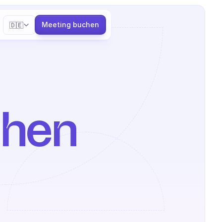
Select Language
Meeting buchen
🇩🇪
hen 