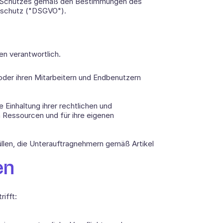
res Schutzes gemäß den Bestimmungen des 
nschutz ("DSGVO").
en verantwortlich.
der ihren Mitarbeitern und Endbenutzern 
 Einhaltung ihrer rechtlichen und 
 Ressourcen und für ihre eigenen 
rfüllen, die Unterauftragnehmern gemäß Artikel 
en
fft:  