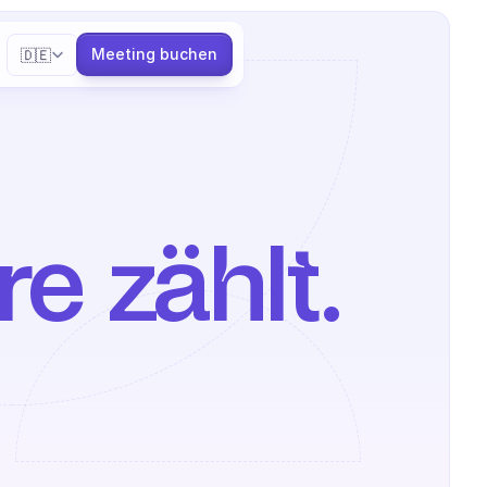
Select Language
Meeting buchen
🇩🇪
e zählt.