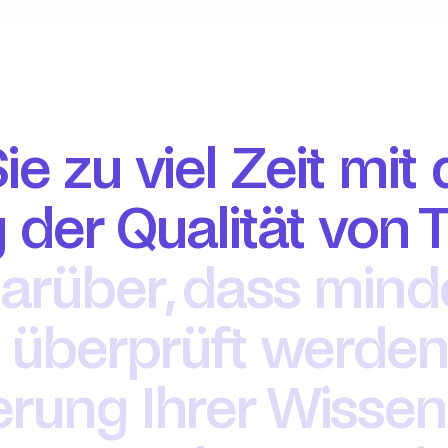
e zu viel Zeit mit d
der Qualität von T
darüber, dass mind
t überprüft werde
erung Ihrer Wisse