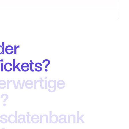
er 
ickets?
erwertige 
n?
nsdatenbank 