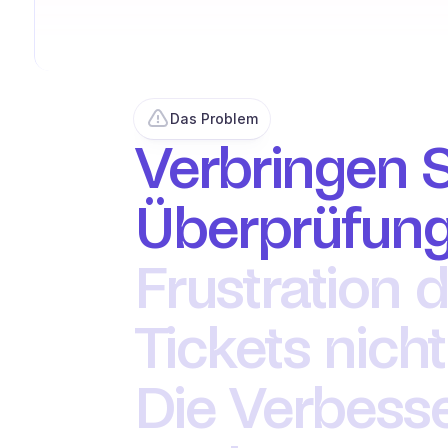
Das Problem
Verbringen Si
Überprüfung 
Frustration 
Tickets nich
Die Verbess