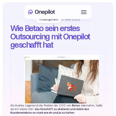
Triumphen
5. Mai 2025
Anmelden
Wie Betao sein erstes 
Select Language
🇩🇪
Outsourcing mit Onepilot 
geschafft hat
Meeting buchen
DIENSTLEISTUNGEN
Kundenservice
Vertrieb & Kundenbindung
KYC
PRODUKTE
Als Audrey Lagerqvist die Position der COO von 
Betao
 übernahm, hatte 
Agenten Onboarding
sie ein klares Ziel: 
das Geschäft zu skalieren und dabei das 
Kundenerlebnis so stark wie eh und je zu halten
.