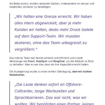
Als Betao wuchs, wurden saisonale Spitzen, insbesondere im Januar und 
BRANCHEN
September, schwerer zu bewältigen.
B2B SaaS
C2C Plattform
„Wir hatten eine Grenze erreicht. Wir haben 
E-Commerce
alles intern abgewickelt, aber je mehr 
Bildung
Kunden wir hatten, desto mehr Druck lastete 
Fintech
Insurtech
auf dem Support-Team. Wir mussten 
Logistik
skalieren, ohne das Team unbegrenzt zu 
Marktplatz
vergrößern.“
Mobilität
Telekommunikation
Das interne Team war bereits schlank und effizient und nutzte 
Reisen
Werkzeuge wie 
Front
, 
HubSpot
 und 
RingOver
, um die Abläufe im Blick 
Dienstprogramme
zu behalten. Aber es war klar, dass sie ihre Kapazität erreicht hatten.
Die Auslagerung wurde zu einer echten Überlegung, 
aber mit starken 
Vorbehalten
.
MERKMALE
Agenten Onboarding
„Die Leute denken sofort an Offshore-
Agenten Training
Callcenter, lange Wartezeiten und 
Wissensbasis
Ticketzentrum
Sprachbarrieren. Das war nicht, was wir 
KI
wollten. Wir benötigten einen Partner, keinen 