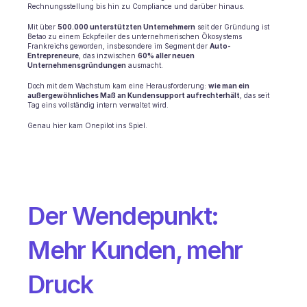
Rechnungsstellung bis hin zu Compliance und darüber hinaus.
E-Commerce
Mit über 
500.000 unterstützten Unternehmern
 seit der Gründung ist 
Betao zu einem Eckpfeiler des unternehmerischen Ökosystems 
Frankreichs geworden, insbesondere im Segment der 
Auto-
Bildung
Entrepreneure
, das inzwischen 
60% aller neuen 
Unternehmensgründungen
 ausmacht.
Fintech
Doch mit dem Wachstum kam eine Herausforderung: 
wie man ein 
außergewöhnliches Maß an Kundensupport aufrechterhält
, das seit 
Tag eins vollständig intern verwaltet wird.
Insurtech
Genau hier kam Onepilot ins Spiel.
Logistik
Marktplatz
Mobilität
Der Wendepunkt: 
Telekommunikation
Mehr Kunden, mehr 
Reisen
Druck
Dienstprogramme