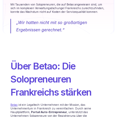
Agenten Training
Mit Tausenden von Solopreneuren, die auf Betao angewiesen sind, um 
sich im komplexen Verwaltungsdschungel Frankreichs zurechtzufinden, 
konnte das Wachstum nicht auf Kosten der Servicequalität kommen.
Wissensbasis
„Wir hatten nicht mit so großartigen 
Ticketzentrum
Ergebnissen gerechnet.“
KI
Terminplanung
Qualitätsprüfung
Über Betao: Die 
Integrationen
Solopreneuren 
Kommunikation
Analytik
Frankreichs stärken
BRANCHEN
B2B SaaS
Betao
 ist ein Legaltech-Unternehmen mit der Mission, das 
Unternehmertum in Frankreich zu vereinfachen. Durch seine 
Hauptplattform, 
Portail Auto-Entrepreneur
, unterstützt das 
C2C Plattform
Unternehmen Solopreneure von der Registrierung über die 