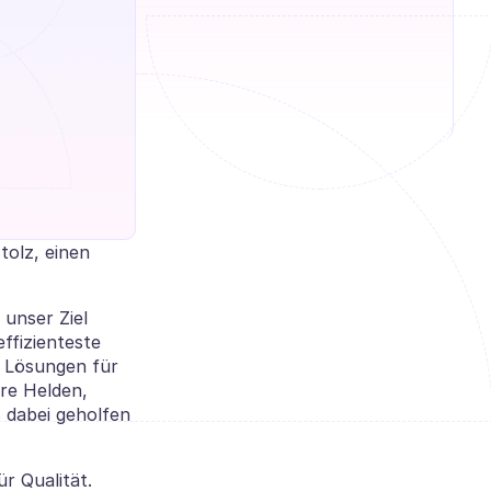
olz, einen 
nser Ziel 
fizienteste 
 Lösungen für 
e Helden, 
 dabei geholfen 
r Qualität. 