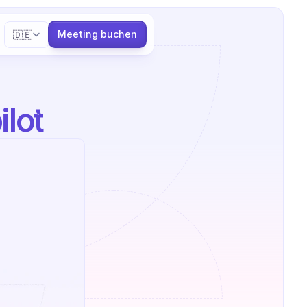
Select Language
Meeting buchen
🇩🇪
lot