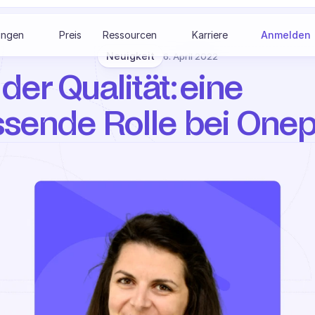
ungen
Preis
Ressourcen
Karriere
Anmelden
Neuigkeit
6. April 2022
 der Qualität: eine 
sende Rolle bei Onepi