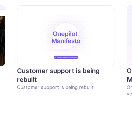
Customer support is being 
O
rebuilt
M
Customer support is being rebuilt
On
ve