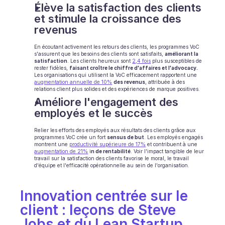
Élève la satisfaction des clients 
INDUSTRIES
et stimule la croissance des 
B2B SaaS
revenus
Plateforme C2C
Ecommerce
En écoutant activement les retours des clients, les programmes VoC 
Éducation
s'assurent que les besoins des clients sont satisfaits, 
améliorant la 
satisfaction
. Les clients heureux sont 
2,4 fois
 plus susceptibles de 
Fintech
rester fidèles, 
faisant croître le chiffre d'affaires et l'advocacy.
Assurance
Les organisations qui utilisent la VoC efficacement rapportent une 
augmentation annuelle de 10%
des revenus
, attribuée à des 
Logistique
relations client plus solides et des expériences de marque positives.
Place de marché
Améliore l'engagement des 
Mobilité
employés et le succès
Télécommunication
Voyage
Relier les efforts des employés aux résultats des clients grâce aux 
Service publics
programmes VoC crée un fort 
sensus de but
. Les employés engagés 
montrent une 
productivité supérieure de 17%
 et contribuent à une 
augmentation de 21%
 i
n de rentabilité
. Voir l'impact tangible de leur 
travail sur la satisfaction des clients favorise le moral, le travail 
d'équipe et l'efficacité opérationnelle au sein de l'organisation.
FONCTIONNALITÉS
Onboarding agent
Formation agent
Innovation centrée sur le 
Base de connaissances
client : leçons de Steve 
Ticket Center
IA
Jobs et du Lean Startup