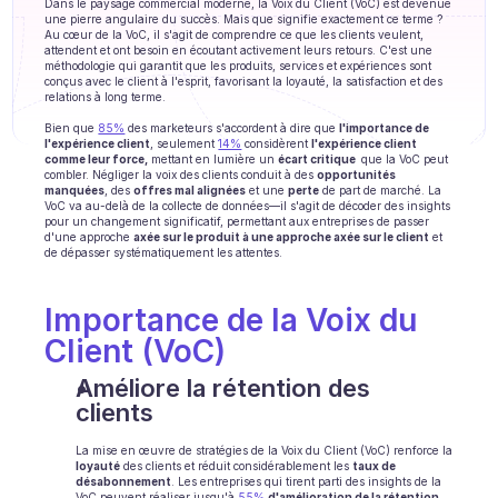
Dans le paysage commercial moderne, la Voix du Client (VoC) est devenue 
Formation agent
une pierre angulaire du succès. Mais que signifie exactement ce terme ? 
Au cœur de la VoC, il s'agit de comprendre ce que les clients veulent, 
attendent et ont besoin en écoutant activement leurs retours. C'est une 
Base de connaissances
méthodologie qui garantit que les produits, services et expériences sont 
conçus avec le client à l'esprit, favorisant la loyauté, la satisfaction et des 
relations à long terme. 
Ticket Center
Bien que 
85%
 des marketeurs s'accordent à dire que 
l'importance de 
IA
l'expérience client
, seulement 
14%
 considèrent 
l'expérience client 
comme leur force,
 mettant en lumière un 
écart critique 
 que la VoC peut 
combler. Négliger la voix des clients conduit à des 
opportunités 
Planification
manquées
, des 
offres mal alignées
 et une 
perte
 de part de marché. La 
VoC va au-delà de la collecte de données—il s'agit de décoder des insights 
pour un changement significatif, permettant aux entreprises de passer 
Suivi qualité
d'une approche 
axée sur le produit à une approche axée sur le client
 et 
de dépasser systématiquement les attentes.
Intégrations
Importance de la Voix du 
Communication
Client (VoC)
Analytics
Améliore la rétention des 
clients
INDUSTRIES
B2B SaaS
La mise en œuvre de stratégies de la Voix du Client (VoC) renforce la 
loyauté
 des clients et réduit considérablement les 
taux de 
désabonnement
. Les entreprises qui tirent parti des insights de la 
Plateforme C2C
VoC peuvent réaliser jusqu'à 
55%
d'amélioration de la rétention 