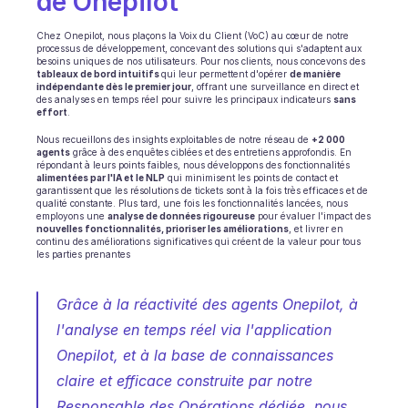
de Onepilot
Chez Onepilot, nous plaçons la Voix du Client (VoC) au cœur de notre 
processus de développement, concevant des solutions qui s'adaptent aux 
besoins uniques de nos utilisateurs. Pour nos clients, nous concevons des 
tableaux de bord intuitifs 
qui leur permettent d'opérer 
de manière 
indépendante dès le premier jour
, offrant une surveillance en direct et 
des analyses en temps réel pour suivre les principaux indicateurs 
sans 
effort
.
Nous recueillons des insights exploitables de notre réseau de 
+2 000 
agents
 grâce à des enquêtes ciblées et des entretiens approfondis. En 
répondant à leurs points faibles, nous développons des fonctionnalités 
alimentées par l'IA et le NLP
 qui minimisent les points de contact et 
garantissent que les résolutions de tickets sont à la fois très efficaces et de 
qualité constante. Plus tard, une fois les fonctionnalités lancées, nous 
employons une 
analyse de données rigoureuse
 pour évaluer l'impact des 
nouvelles fonctionnalités, prioriser les améliorations
, et livrer en 
continu des améliorations significatives qui créent de la valeur pour tous 
les parties prenantes
Grâce à la réactivité des agents Onepilot, à 
l'analyse en temps réel via l'application 
Onepilot, et à la base de connaissances 
claire et efficace construite par notre 
Responsable des Opérations dédiée, nous 