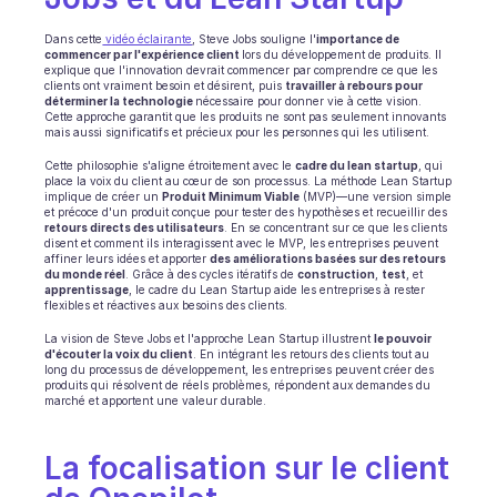
Planification
Suivi qualité
Dans cette
 vidéo éclairante
, Steve Jobs souligne l'
importance de 
Intégrations
commencer par l'expérience client 
lors du développement de produits. Il 
explique que l'innovation devrait commencer par comprendre ce que les 
Communication
clients ont vraiment besoin et désirent, puis 
travailler à rebours pour 
Analytics
déterminer la technologie 
nécessaire pour donner vie à cette vision. 
Cette approche garantit que les produits ne sont pas seulement innovants 
mais aussi significatifs et précieux pour les personnes qui les utilisent.
Cette philosophie s'aligne étroitement avec le 
cadre du lean startup
, qui 
place la voix du client au cœur de son processus. La méthode Lean Startup 
implique de créer un 
Produit Minimum Viable
 (MVP)—une version simple 
et précoce d'un produit conçue pour tester des hypothèses et recueillir des 
retours directs des utilisateurs
. En se concentrant sur ce que les clients 
disent et comment ils interagissent avec le MVP, les entreprises peuvent 
affiner leurs idées et apporter 
des améliorations basées sur des retours 
du monde réel
. Grâce à des cycles itératifs de 
construction
, 
test
, et 
apprentissage
, le cadre du Lean Startup aide les entreprises à rester 
flexibles et réactives aux besoins des clients.
La vision de Steve Jobs et l'approche Lean Startup illustrent 
le pouvoir 
d'écouter la voix du client
. En intégrant les retours des clients tout au 
long du processus de développement, les entreprises peuvent créer des 
produits qui résolvent de réels problèmes, répondent aux demandes du 
marché et apportent une valeur durable.
La focalisation sur le client 