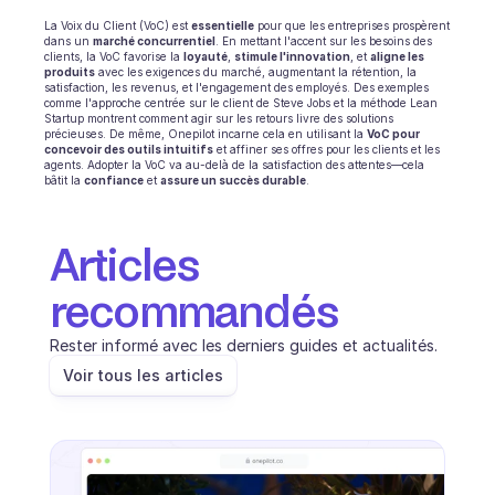
La Voix du Client (VoC) est 
essentielle
 pour que les entreprises prospèrent 
dans un 
marché concurrentiel
. En mettant l'accent sur les besoins des 
clients, la VoC favorise la 
loyauté
, 
stimule l'innovation
, et 
aligne les 
produits
 avec les exigences du marché, augmentant la rétention, la 
satisfaction, les revenus, et l'engagement des employés. Des exemples 
comme l'approche centrée sur le client de Steve Jobs et la méthode Lean 
Startup montrent comment agir sur les retours livre des solutions 
précieuses. De même, Onepilot incarne cela en utilisant la 
VoC pour 
concevoir des outils intuitifs
 et affiner ses offres pour les clients et les 
agents. Adopter la VoC va au-delà de la satisfaction des attentes—cela 
bâtit la 
confiance
 et 
assure un succès durable
.
Articles 
recommandés
Rester informé avec les derniers guides et actualités.
Voir tous les articles