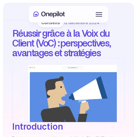
Conseils
12 décembre 2024
Connexion
Réussir grâce à la Voix du 
Select Language
🇫🇷
Client (VoC) : perspectives, 
avantages et stratégies
Prendre rendez-vous
SERVICES
Service client
Ventes et fidélisation
KYC
PRODUITS
Introduction
Onboarding agent