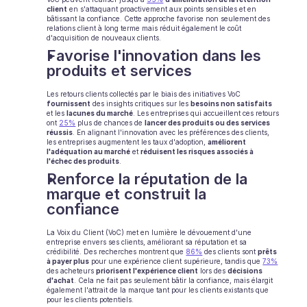
client
 en s'attaquant proactivement aux points sensibles et en 
bâtissant la confiance. Cette approche favorise non seulement des 
Ecommerce
relations client à long terme mais réduit également le coût 
d'acquisition de nouveaux clients.
Éducation
Favorise l'innovation dans les 
produits et services
Fintech
Les retours clients collectés par le biais des initiatives VoC 
fournissent
 des insights critiques sur les 
besoins non satisfaits
Assurance
et les 
lacunes du marché
. Les entreprises qui accueillent ces retours 
ont 
25%
 plus de chances de 
lancer des produits ou des services 
réussis
. En alignant l'innovation avec les préférences des clients, 
Logistique
les entreprises augmentent les taux d'adoption, 
améliorent 
l'adéquation au marché
 et 
réduisent les risques associés à 
l'échec des produits
.
Place de marché
Renforce la réputation de la 
marque et construit la 
Mobilité
confiance
Télécommunication
La Voix du Client (VoC) met en lumière le dévouement d'une 
entreprise envers ses clients, améliorant sa réputation et sa 
Voyage
crédibilité. Des recherches montrent que 
86%
 des clients sont 
prêts 
à payer plus
 pour une expérience client supérieure, tandis que 
73%
des acheteurs 
priorisent l'expérience client
 lors des 
décisions 
Service publics
d'achat
. Cela ne fait pas seulement bâtir la confiance, mais élargit 
également l'attrait de la marque tant pour les clients existants que 
pour les clients potentiels.