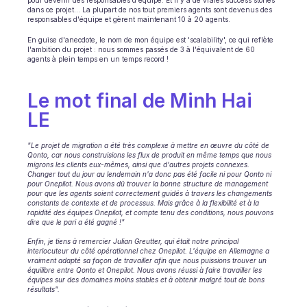
pour devenir des responsables d'équipe. Et il y a de vraies success stories 
dans ce projet... La plupart de nos tout premiers agents sont devenus des 
responsables d'équipe et gèrent maintenant 10 à 20 agents.
En guise d'anecdote, le nom de mon équipe est 'scalability', ce qui reflète 
l'ambition du projet : nous sommes passés de 3 à l'équivalent de 60 
agents à plein temps en un temps record !
Le mot final de Minh Hai 
LE
"Le projet de migration a été très complexe à mettre en œuvre du côté de 
Qonto, car nous construisions les flux de produit en même temps que nous 
migrons les clients eux-mêmes, ainsi que d'autres projets connexes. 
Changer tout du jour au lendemain n'a donc pas été facile ni pour Qonto ni 
pour Onepilot. Nous avons dû trouver la bonne structure de management 
pour que les agents soient correctement guidés à travers les changements 
constants de contexte et de processus. Mais grâce à la flexibilité et à la 
rapidité des équipes Onepilot, et compte tenu des conditions, nous pouvons 
dire que le pari a été gagné !"
Enfin, je tiens à remercier Julian Greutter, qui était notre principal 
interlocuteur du côté opérationnel chez Onepilot. L'équipe en Allemagne a 
vraiment adapté sa façon de travailler afin que nous puissions trouver un 
équilibre entre Qonto et Onepilot. Nous avons réussi à faire travailler les 
équipes sur des domaines moins stables et à obtenir malgré tout de bons 
résultats".