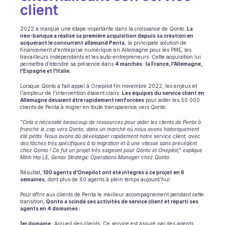
client 
Ecommerce
2022 a marqué une étape importante dans la croissance de Qonto. 
La 
néo-banque a réalisé sa première acquisition depuis sa création en 
Éducation
acquérant le concurrent allemand Penta
, la principale solution de 
financement d'entreprise numérique en Allemagne pour les PME, les 
travailleurs indépendants et les auto-entrepreneurs. Cette acquisition lui 
Fintech
permettra d'étendre sa présence dans 
4 marchés : la France, l'Allemagne, 
l'Espagne et l'Italie.
Assurance
Lorsque Qonto a fait appel à Onepilot fin novembre 2022, les enjeux et 
l'ampleur de l'intervention étaient clairs. 
Les équipes du service client en 
Logistique
Allemagne devaient être rapidement renforcées
 pour aider les 50 000 
clients de Penta à migrer en toute transparence vers Qonto. 
Place de marché
"Cela a nécessité beaucoup de ressources pour aider les clients de Penta à 
franchir le cap vers Qonto, dans un marché où nous avons historiquement 
été petits. Nous avons dû développer rapidement notre service client, avec 
Mobilité
des tâches très spécifiques à la migration et à une vitesse sans précédent 
chez Qonto ! Ce fut un projet très exigeant pour Qonto et Onepilot," explique 
Minh Hai LE, Senior Strategic Operations Manager chez Qonto.
Télécommunication
Résultat, 
100 agents d'Onepilot ont été intégrés à ce projet en 6 
semaines
, dont plus de 60 agents à plein temps aujourd'hui. 
Voyage
Pour offrir aux clients de Penta le meilleur accompagnement pendant cette 
Service publics
transition, 
Qonto a scindé ses activités de service client et réparti ses 
agents en 4 domaines :
1er domaine : 
Accueil des clients. Ce service est assuré par des agents 