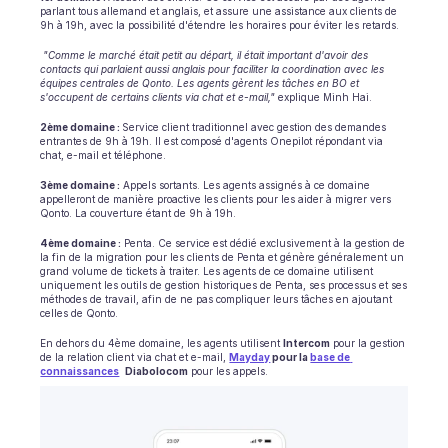
parlant tous allemand et anglais, et assure une assistance aux clients de 
INDUSTRIES
9h à 19h, avec la possibilité d'étendre les horaires pour éviter les retards.
B2B SaaS
 "Comme le marché était petit au départ, il était important d'avoir des 
Plateforme C2C
contacts qui parlaient aussi anglais pour faciliter la coordination avec les 
Ecommerce
équipes centrales de Qonto. Les agents gèrent les tâches en BO et 
s'occupent de certains clients via chat et e-mail,"
 explique Minh Hai.
Éducation
Fintech
2ème domaine : 
Service client traditionnel avec gestion des demandes 
entrantes de 9h à 19h. Il est composé d'agents Onepilot répondant via 
Assurance
chat, e-mail et téléphone.
Logistique
3ème domaine :
 Appels sortants. Les agents assignés à ce domaine 
Place de marché
appelleront de manière proactive les clients pour les aider à migrer vers 
Mobilité
Qonto. La couverture étant de 9h à 19h.
Télécommunication
4ème domaine :
 Penta. Ce service est dédié exclusivement à la gestion de 
Voyage
la fin de la migration pour les clients de Penta et génère généralement un 
Service publics
grand volume de tickets à traiter. Les agents de ce domaine utilisent 
uniquement les outils de gestion historiques de Penta, ses processus et ses 
méthodes de travail, afin de ne pas compliquer leurs tâches en ajoutant 
celles de Qonto.
FONCTIONNALITÉS
En dehors du 4ème domaine, les agents utilisent 
Intercom
 pour la gestion 
Onboarding agent
de la relation client via chat et e-mail, 
Mayday
 pour la 
base de 
Formation agent
connaissances
Diabolocom
 pour les appels.
Base de connaissances
Ticket Center
IA