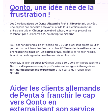
Formation agent
Qonto
, une idée née de la 
Base de connaissances
frustration !
Ticket Center
Les 2 co-fondateurs de Qonto, 
Alexandre Prot et Steve Anavi
, ont vécu 
une expérience bancaire décevante lors de leur première aventure 
entrepreneuriale. Chronophage et old school, le service proposé ne 
IA
répondait pas aux attentes d'une entreprise moderne.
Planification
Pour gagner du temps, ils ont décidé en 2017 de créer leur propre solution 
pour répondre à leurs besoins. Leur objectif ? 
Inventer le meilleur compte 
professionnel tout-en-un pour les PME
, accéléré par la technologie, 
Suivi qualité
éclairé par le design et accessible au prix le plus juste.
Intégrations
‍Avec 622 millions d'euros levés et plus de 350 000 clients professionnels, 
Qonto est le premier compte professionnel en ligne à être agréé en 
tant qu'établissement de paiement
 et fait partie du French Tech 
Communication
Next40.
Analytics
Aider les clients allemands 
INDUSTRIES
de Penta à franchir le cap 
B2B SaaS
vers Qonto en 
externalisant son service 
Plateforme C2C