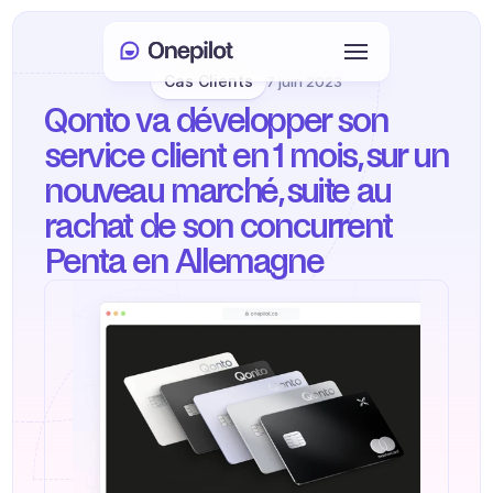
Cas Clients
7 juin 2023
Connexion
Qonto va développer son 
Select Language
🇫🇷
service client en 1 mois, sur un 
nouveau marché, suite au 
Prendre rendez-vous
rachat de son concurrent 
Penta en Allemagne
SERVICES
Service client
Ventes et fidélisation
KYC
PRODUITS
Onboarding agent